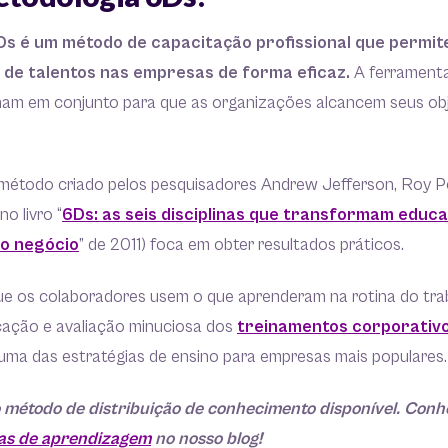
s é um método de capacitação profissional que permit
 de talentos nas empresas de forma eficaz.
A ferramenta
ham em conjunto para que as organizações alcancem seus ob
 método criado pelos pesquisadores Andrew Jefferson, Roy P
o livro “
6Ds: as seis disciplinas que transformam educ
 o negócio
” de 2011) foca em obter resultados práticos.
que os colaboradores usem o que aprenderam na rotina do tra
icação e avaliação minuciosa dos
treinamentos corporativ
 uma das estratégias de ensino para empresas mais populares.
o método de distribuição de conhecimento disponível. Con
vas de aprendizagem
no nosso blog!