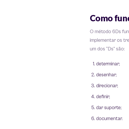
Como func
O método 6Ds funci
implementar os tre
um dos “Ds” são:
determinar;
desenhar;
direcionar;
definir;
dar suporte;
documentar.