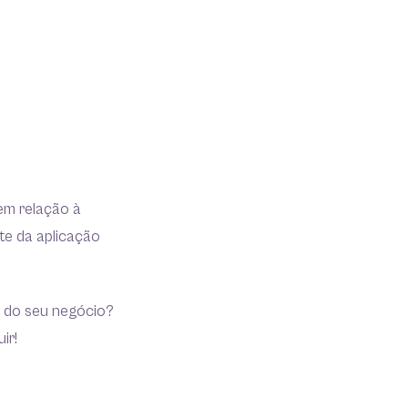
em relação à
te da aplicação
s do seu negócio?
ir!