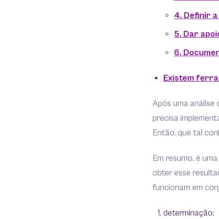
4. Definir 
5. Dar apo
6. Documen
Existem ferr
Após uma análise 
precisa implement
Então, que tal co
Em resumo, é uma 
obter esse resulta
funcionam em conj
determinação;