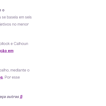
e o
 se baseia em seis
jetivos no menor
ollock e Calhoun
ação em
balho, mediante o
os
. Por esse
heça outras
5