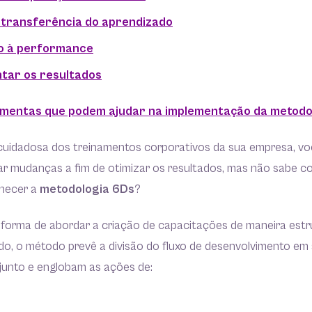
a transferência do aprendizado
io à performance
tar os resultados
amentas que podem ajudar na implementação da metodo
cuidadosa dos treinamentos corporativos da sua empresa, v
ar mudanças a fim de otimizar os resultados, mas não sabe
nhecer a
metodologia 6Ds
?
forma de abordar a criação de capacitações de maneira estr
do, o método prevê a divisão do fluxo de desenvolvimento em 
unto e englobam as ações de: