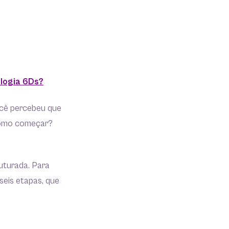
logia 6Ds?
ocê percebeu que
 como começar?
uturada. Para
seis etapas, que