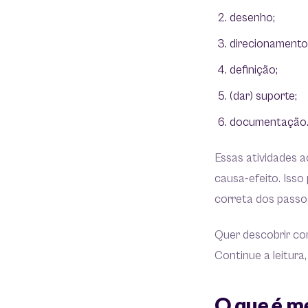
desenho;
direcionamento
definição;
(dar) suporte;
documentação
Essas atividades 
causa-efeito. Iss
correta dos passos
Quer descobrir co
Continue a leitura
O que é m