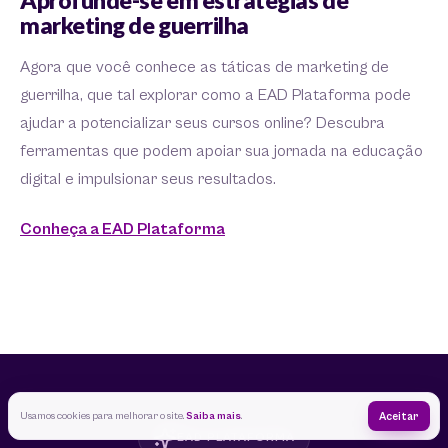
Aprofunde-se em estratégias de
marketing de guerrilha
Agora que você conhece as táticas de marketing de
guerrilha, que tal explorar como a EAD Plataforma pode
ajudar a potencializar seus cursos online? Descubra
ferramentas que podem apoiar sua jornada na educação
digital e impulsionar seus resultados.
Conheça a EAD Plataforma
Usamos cookies para melhorar o site.
Saiba mais
.
Aceitar
EAD PLATAFORMA