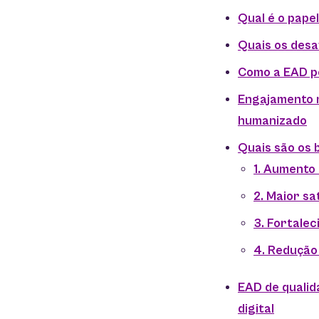
Qual é o pape
Quais os desa
Como a EAD pe
Engajamento n
humanizado
Quais são os 
1. Aumento
2. Maior sa
3. Fortalec
4. Redução
EAD de qualid
digital