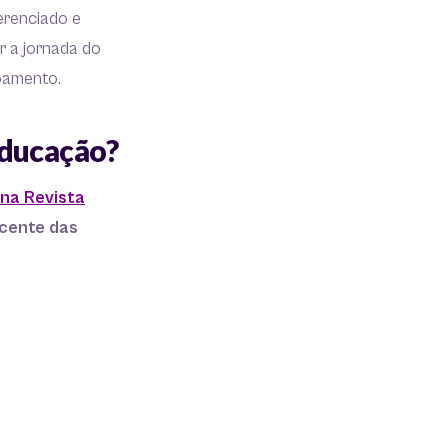
erenciado e
r a jornada do
çoamento.
educação?
 na Revista
cente das