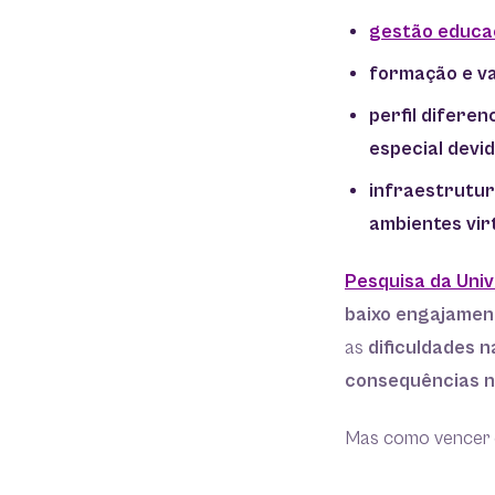
gestão educa
formação e val
perfil difere
especial devi
infraestrutur
ambientes vir
Pesquisa da Univ
baixo engajamen
as
dificuldades 
consequências n
Mas como vencer e