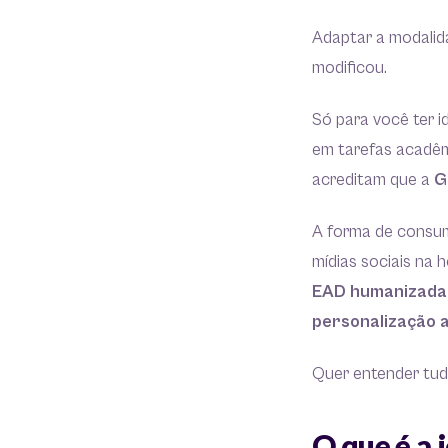
Adaptar a modali
modificou.
Só para você ter id
em tarefas acadê
acreditam que a
G
A forma de consum
mídias sociais na 
EAD humanizad
personalização 
Quer entender tud
O que é a 