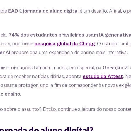
dade
EAD
à
jornada do aluno digital
é um desafio. Afinal, o p
eia,
74% dos estudantes brasileiros usam IA generativ
micas, conforme
pesquisa global da Chegg
. O estudo tamb
enAI
proporciona uma experiência de ensino mais interativa.
ir informações também mudou, em especial, na
Geração Z
:
hora de receber notícias diárias, aponta
estudo da Attest
. N
a
assume protagonismo, a fim de corresponder às novas exigên
ao ensino
.
o sobre o assunto? Então, continue a leitura do nosso conte
jornada do aluno digital?