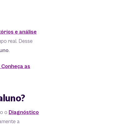
tórios e análise
po real. Desse
luno
.
? Conheça as
aluno?
do o
Diagnóstico
tamente a