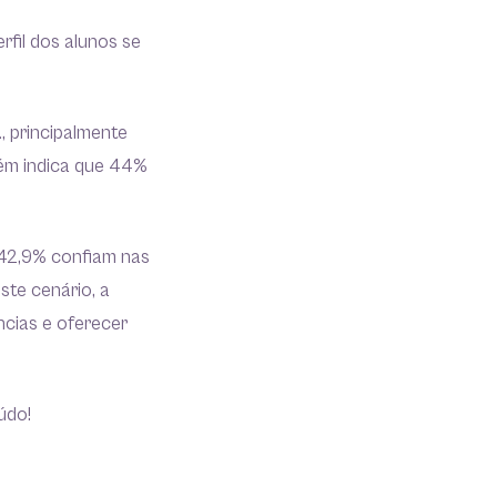
erfil dos alunos se
a
, principalmente
ém indica que 44%
 42,9% confiam nas
este cenário, a
cias e oferecer
údo!