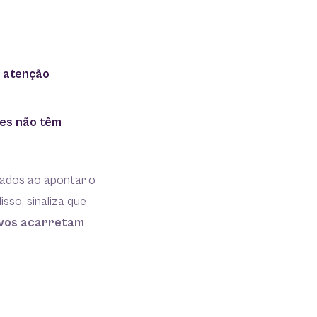
a atenção
ões não têm
ados ao apontar o
sso, sinaliza que
tivos acarretam