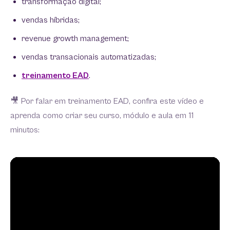
transformação digital;
vendas híbridas;
revenue growth management;
vendas transacionais automatizadas;
treinamento EAD
.
🎥 Por falar em treinamento EAD, confira este vídeo e
aprenda como criar seu curso, módulo e aula em 11
minutos: