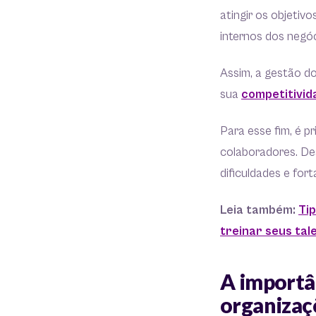
atingir os objeti
internos dos negóc
Assim, a gestão d
sua
competitivid
Para esse fim, é p
colaboradores. Des
dificuldades e for
Leia também:
Ti
treinar seus tal
A importâ
organiza