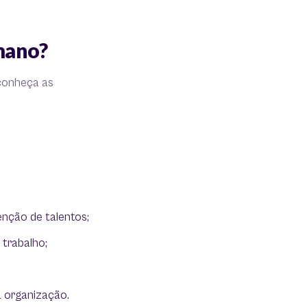
umano?
 conheça as
enção de talentos;
 trabalho;
 organização.