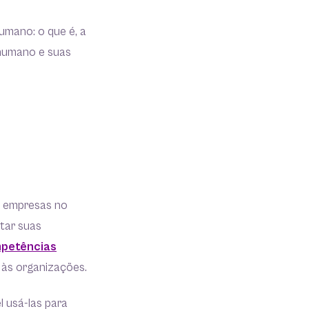
umano: o que é, a
 humano e suas
s empresas no
tar suas
petências
 às organizações.
l usá-las para