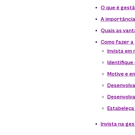
O que é gestã
A importância
Quais as vant
Como fazer a 
Invista em
Identifique
Motive e e
Desenvolva 
Desenvolva
Estabeleça
Invista na ge