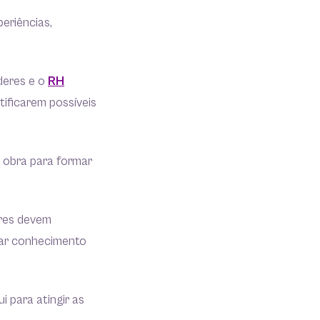
eriências,
deres e o
RH
tificarem possíveis
 obra para formar
ores devem
gar conhecimento
i para atingir as