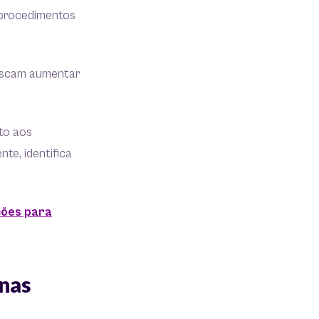
 procedimentos
buscam aumentar
nto aos
te, identifica
ções para
 nas