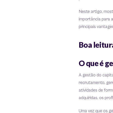
Neste artigo, mos
importância para 
principais vantage
Boa leitur
O que é g
A gestão do capit
recrutamento, ger
atividades de form
adquiridas, os pro
Uma vez que os ges