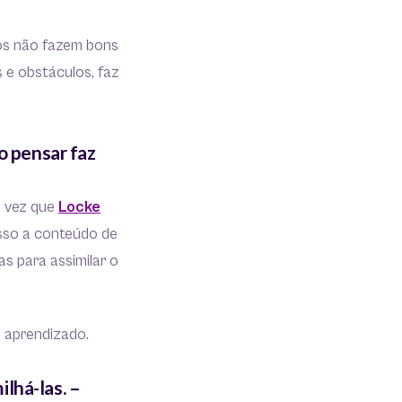
mos não fazem bons
 e obstáculos, faz
o pensar faz
a vez que
Locke
cesso a conteúdo de
s para assimilar o
e aprendizado.
lhá-las. –