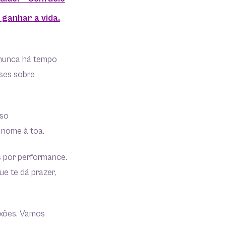
 ganhar a vida.
 nunca há tempo
ses sobre
sso
e nome à toa.
 por performance.
ue te dá prazer,
lexões. Vamos