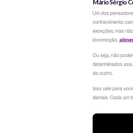
Mário Sérgio C
Um dos pensadores
conhecimento camin
exceções, mas não 
locomoção,
alime
Ou seja, não pode
determinados assu
do outro.
Isso vale para vo
demais. Cada um te