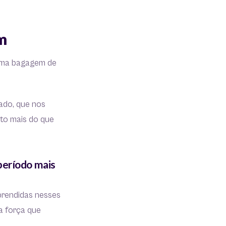
m
 uma bagagem de
ado, que nos
ito mais do que
período mais
aprendidas nesses
a força que