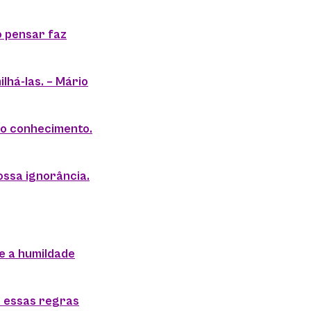
o pensar faz
lhá-las. – Mário
 do conhecimento.
ossa ignorância.
e a humildade
e essas regras