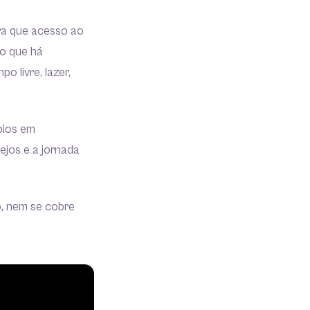
ra que acesso ao
ro que há
 livre, lazer,
bios em
jos e a jornada
o, nem se cobre