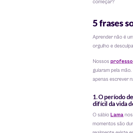
começar?
5 frases 
Aprender não é um
orgulho e desculp
Nossos
professo
guiaram pela mão. 
apenas escrever na
1. O período d
difícil da vida
O sábio
Lama
nos 
momentos são dura
realmente existe 