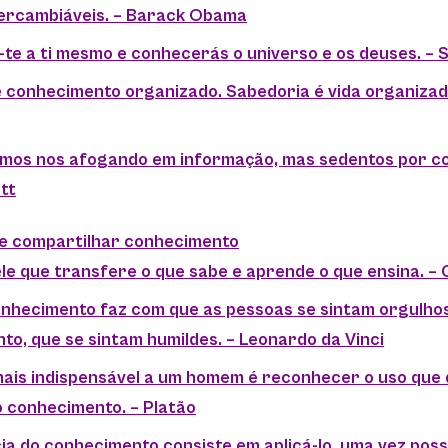
tercambiáveis. – Barack Obama
-te a ti mesmo e conhecerás o universo e os deuses. – 
 é conhecimento organizado. Sabedoria é vida organizad
amos nos afogando em informação, mas sedentos por c
tt
re compartilhar conhecimento
uele que transfere o que sabe e aprende o que ensina. –
onhecimento faz com que as pessoas se sintam orgulhos
o, que se sintam humildes. – Leonardo da Vinci
 mais indispensável a um homem é reconhecer o uso que 
o conhecimento. – Platão
ia do conhecimento consiste em aplicá-lo, uma vez poss