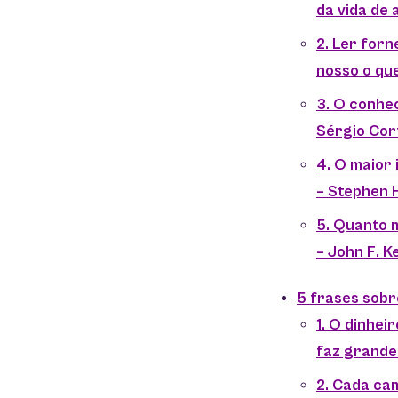
da vida de 
2. Ler forn
nosso o que
3. O conhe
Sérgio Cort
4. O maior 
– Stephen 
5. Quanto 
– John F. 
5 frases sob
1. O dinhei
faz grande
2. Cada ca