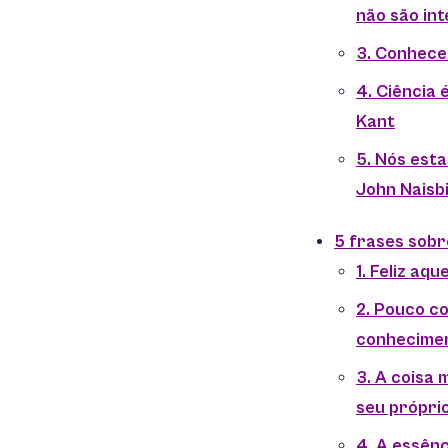
não são in
3. Conhece
4. Ciência
Kant
5. Nós est
John Naisbi
5 frases sob
1. Feliz aq
2. Pouco c
conheciment
3. A coisa
seu própri
4. A essênc