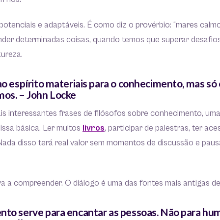
potenciais e adaptáveis. É como diz o provérbio: “mares cal
nder determinadas coisas, quando temos que superar desafios
tureza.
ao espírito materiais para o conhecimento, mas só 
mos. – John Locke
is interessantes frases de filósofos sobre conhecimento, um
issa básica. Ler muitos
livros
, participar de palestras, ter a
Nada disso terá real valor sem momentos de discussão e pausa
va a compreender. O diálogo é uma das fontes mais antigas d
nto serve para encantar as pessoas. Não para humi