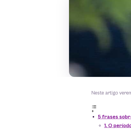
Neste artigo vere
5 frases sob
1. O períod