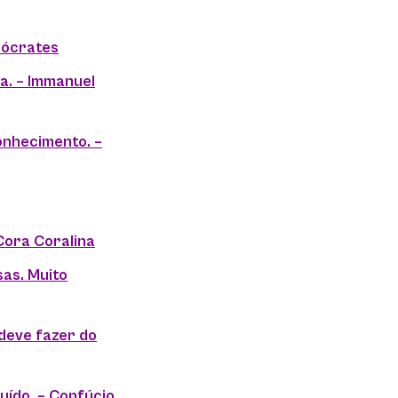
Sócrates
a. – Immanuel
onhecimento. –
 Cora Coralina
as. Muito
deve fazer do
uído. – Confúcio