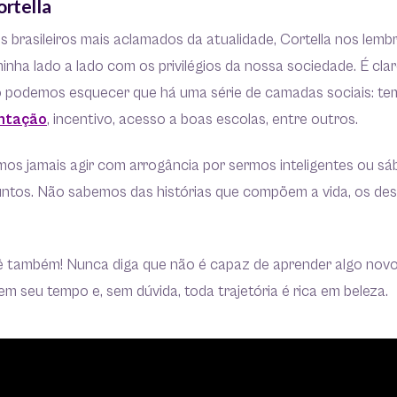
ortella
 brasileiros mais aclamados da atualidade, Cortella nos lemb
ha lado a lado com os privilégios da nossa sociedade. É cla
podemos esquecer que há uma série de camadas sociais: tempo
ntação
, incentivo, acesso a boas escolas, entre outros.
mos jamais agir com arrogância por sermos inteligentes ou sá
ntos. Não sabemos das histórias que compõem a vida, os dese
cê também! Nunca diga que não é capaz de aprender algo nov
m seu tempo e, sem dúvida, toda trajetória é rica em beleza.