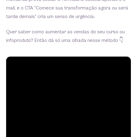
mail, e o CTA “Comece sua transformação agora ou será
tarde demais” cria um senso de urgência.
Quer saber como aumentar as vendas do seu curso ou
infoproduto? Então dá só uma olhada nesse método 👇