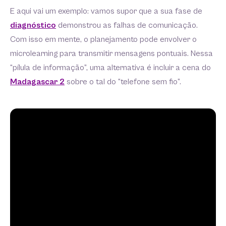
E aqui vai um exemplo: vamos supor que a sua fase de
diagnóstico
demonstrou as falhas de comunicação.
Com isso em mente, o planejamento pode envolver o
microlearning para transmitir mensagens pontuais. Nessa
“pílula de informação”, uma alternativa é incluir a cena do
Madagascar 2
sobre o tal do “telefone sem fio”.