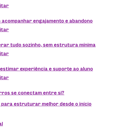
itar
o acompanhar engajamento e abandono
itar
erar tudo sozinho, sem estrutura mínima
itar
bestimar experiência e suporte ao aluno
itar
rros se conectam entre si?
 para estruturar melhor desde o início
al