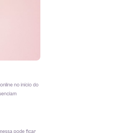
nline no início do
luenciam
messa pode ficar