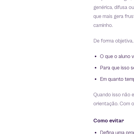
genérica, difusa o
que mais gera fru
caminho.
De forma objetiva
O que o aluno v
Para que isso s
Em quanto temp
Quando isso não e
orientação. Com o 
Como evitar
Defina uma prom