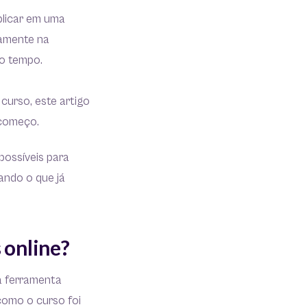
blicar em uma
tamente na
do tempo.
curso, este artigo
 começo.
possíveis para
ando o que já
 online?
 à ferramenta
como o curso foi