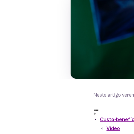
Neste artigo vere
Custo-benefíc
Vídeo