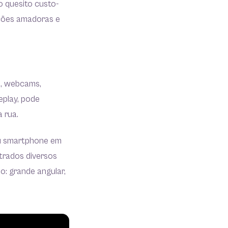
o quesito custo-
uções amadoras e
s, webcams,
eplay, pode
na rua.
u smartphone em
trados diversos
o: grande angular,