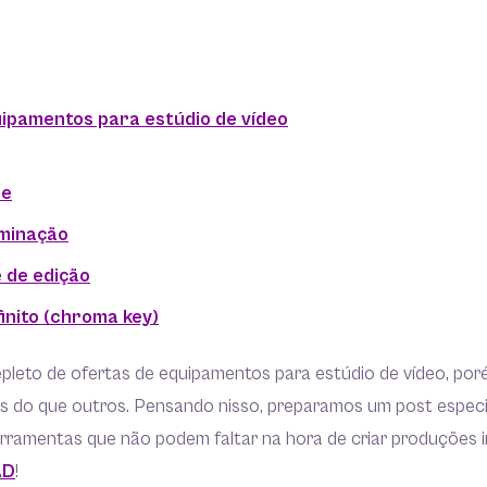
uipamentos para estúdio de vídeo
ne
luminação
 de edição
finito (chroma key)
pleto de ofertas de equipamentos para estúdio de vídeo, poré
es do que outros. Pensando nisso, preparamos um post espec
ramentas que não podem faltar na hora de criar produções in
AD
!