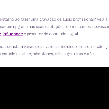
istalino ao fazer uma gravação de áudio profissional? Veja a p
dar um upgrade nas suas captações, com recursos interessa
r
,
influencer
e produtor de conteúdo digital.
eos, constam várias dicas valiosas, incluindo: sincronização, g
estúdio de vídeo, microfones, trilhas gratuitas e afins.