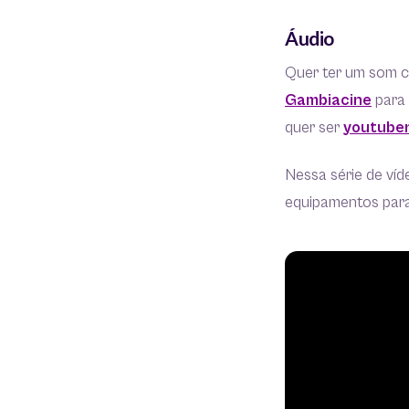
Áudio
Quer ter um som cr
Gambiacine
para 
quer ser
youtube
Nessa série de víd
equipamentos para 