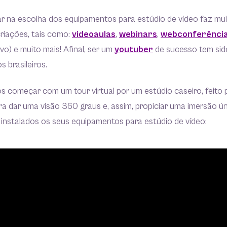
r na escolha dos equipamentos para estúdio de vídeo faz mui
riações, tais como:
videoaulas
,
webinars
,
webconferênci
vo) e muito mais! Afinal, ser um
youtuber
de sucesso tem sid
 brasileiros.
 começar com um tour virtual por um estúdio caseiro, feito 
ara dar uma visão 360 graus e, assim, propiciar uma imersão ú
instalados os seus equipamentos para estúdio de vídeo: