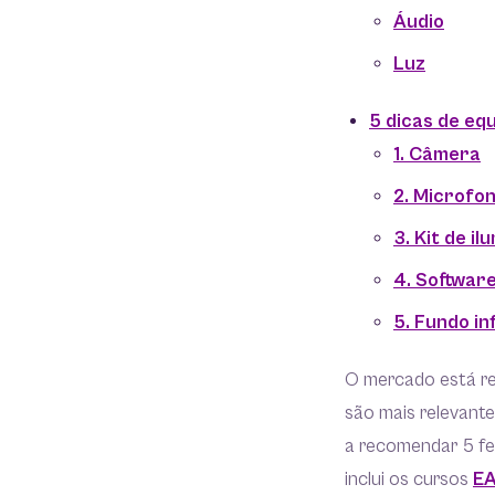
Áudio
Luz
5 dicas de eq
1. Câmera
2. Microfo
3. Kit de i
4. Software
5. Fundo in
O mercado está re
são mais relevant
a recomendar 5 fer
inclui os cursos
E