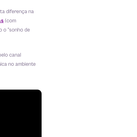
ta diferença na
as
(com
o o “sonho de
pelo canal
nica no ambiente