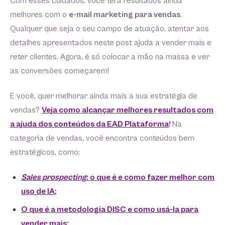
Com esses cuidados, você terá resultados ainda
melhores com o
e-mail marketing para vendas
.
Qualquer que seja o seu campo de atuação, atentar aos
detalhes apresentados neste post ajuda a vender mais e
reter clientes. Agora, é só colocar a mão na massa e ver
as conversões começarem!
E você, quer melhorar ainda mais a sua estratégia de
vendas?
Veja como alcançar melhores resultados com
a ajuda dos conteúdos da EAD Plataforma
!
Na
categoria de vendas, você encontra conteúdos bem
estratégicos, como:
Sales prospecting
: o que é e como fazer melhor com
uso de IA
;
O que é a metodologia DISC e como usá-la para
vender mais
;