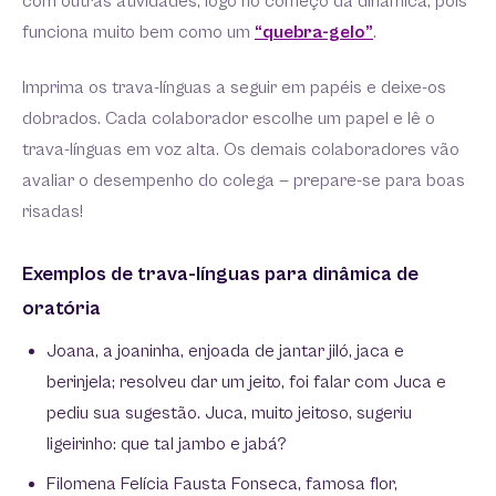
com outras atividades, logo no começo da dinâmica, pois
funciona muito bem como um
“quebra-gelo”
.
Imprima os trava-línguas a seguir em papéis e deixe-os
dobrados. Cada colaborador escolhe um papel e lê o
trava-línguas em voz alta. Os demais colaboradores vão
avaliar o desempenho do colega — prepare-se para boas
risadas!
Exemplos de trava-línguas para dinâmica de
oratória
Joana, a joaninha, enjoada de jantar jiló, jaca e
berinjela; resolveu dar um jeito, foi falar com Juca e
pediu sua sugestão. Juca, muito jeitoso, sugeriu
ligeirinho: que tal jambo e jabá?
Filomena Felícia Fausta Fonseca, famosa flor,