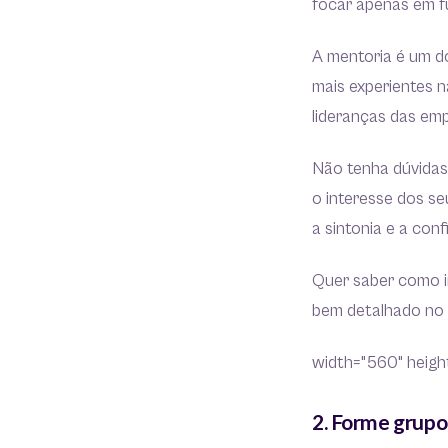
focar apenas em fu
A mentoria é um 
mais experientes n
lideranças das em
Não tenha dúvidas
o interesse dos se
a sintonia e a con
Quer saber como i
bem detalhado no 
width="560" height
2. Forme grupo