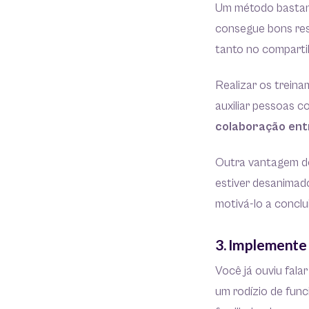
Um método bastant
consegue bons res
tanto no compart
Realizar os treina
auxiliar pessoas c
colaboração ent
Outra vantagem do
estiver desanimad
motivá-lo a conclu
3. Implemente 
Você já ouviu fala
um rodízio de func