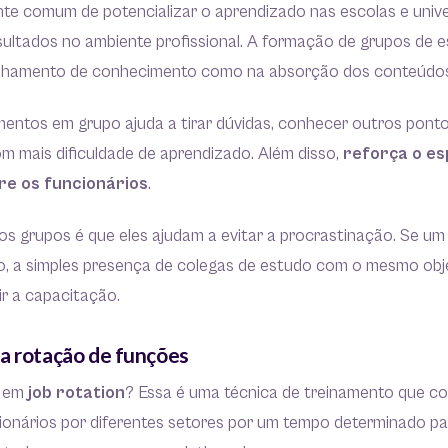
e comum de potencializar o aprendizado nas escolas e uni
ultados no ambiente profissional. A formação de grupos de e
ilhamento de conhecimento como na absorção dos conteúdos
mentos em grupo ajuda a tirar dúvidas, conhecer outros ponto
om mais dificuldade de aprendizado. Além disso,
reforça o es
re os funcionários
.
s grupos é que eles ajudam a evitar a procrastinação. Se um
o, a simples presença de colegas de estudo com o mesmo ob
ir a capacitação.
a rotação de funções
r em
job rotation
? Essa é uma técnica de treinamento que co
ionários por diferentes setores por um tempo determinado pa