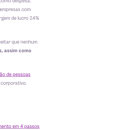
 como despesa,
, empresas com
argem de lucro 24%
ceitar que nenhum
os, assim como
tão de pessoas
corporativo.
mento em 4 passos