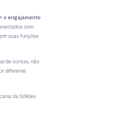
ar o engajamento
conectados com
rir suas funções
nal de contas, não
r diferente
canal da Sólides