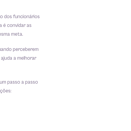
o dos funcionários
a é convidar as
esma meta.
 quando perceberem
 ajuda a melhorar
 um passo a passo
ações: