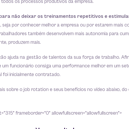
m todos os processos produtivos da empresa.
 para não deixar os treinamentos repetitivos e estimul
s
, seja por conhecer melhor a empresa ou por estarem mais 
trabalhadores também desenvolvem mais autonomia para cump
te, produzem mais.
ção ajuda na gestão de talentos da sua força de trabalho. Afi
 um funcionário consiga uma performance melhor em um seto
l foi inicialmente contratado.
s sobre o job rotation e seus benefícios no vídeo abaixo, do 
="315" frameborder="0" allowfullscreen="allowfullscreen">