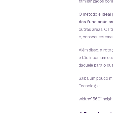
familiarizados co
O método é
ideal
dos funcionário
outras áreas. Os 
e, consequentemen
Além disso, a rota
é tão incomum que
daquele para o qua
Saiba um pouco mai
Tecnologia:
width="560" height