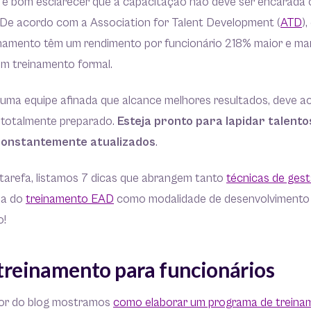
, é bom esclarecer que a capacitação não deve ser encarada
 De acordo com a Association for Talent Development (
ATD
)
namento têm um rendimento por funcionário 218% maior e m
em treinamento formal.
 uma equipe afinada que alcance melhores resultados, deve a
a totalmente preparado.
Esteja pronto para lapidar talent
constantemente atualizados
.
 tarefa, listamos 7 dicas que abrangem tanto
técnicas de ges
ia do
treinamento EAD
como modalidade de desenvolvimento 
o!
 treinamento para funcionários
ior do blog mostramos
como elaborar um programa de treina