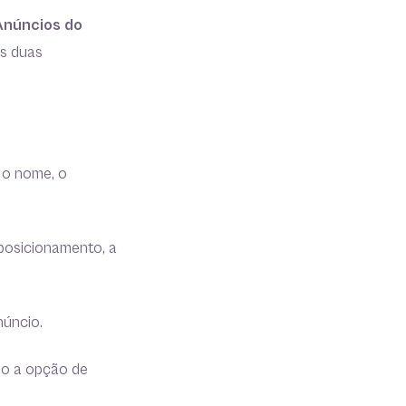
Anúncios do
as duas
 o nome, o
o posicionamento, a
núncio.
do a opção de