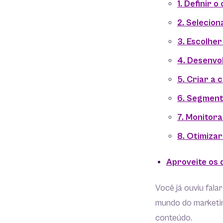
1. Definir o
2. Selecion
3. Escolhe
4. Desenvol
5. Criar a 
6. Segment
7. Monitora
8. Otimizar
Aproveite os
Você já ouviu fal
mundo do marketing
conteúdo.