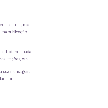
redes sociais, mas
 uma publicação
m, adaptando cada
ocalizações, etc.
 da sua mensagem,
odado ou