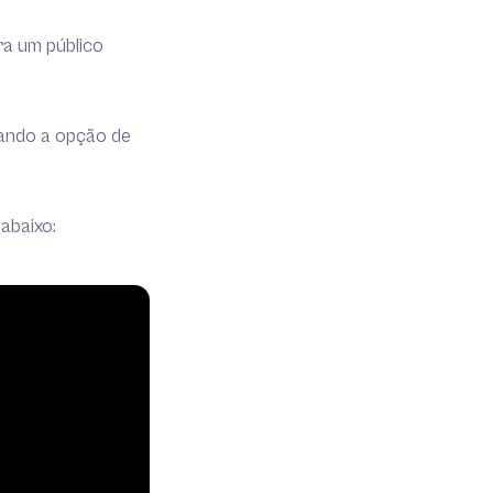
ra um público
sando a opção de
abaixo: