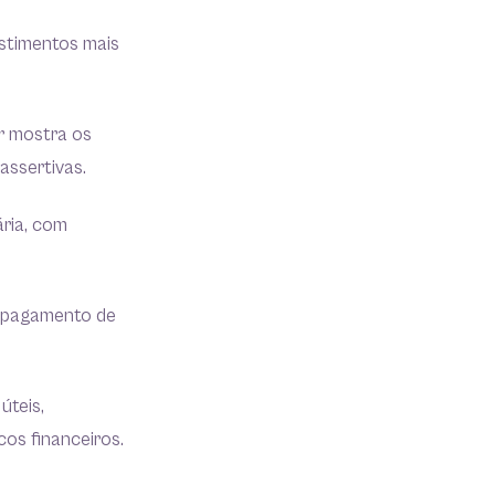
estimentos mais
r mostra os
 assertivas.
ária, com
 o pagamento de
úteis,
cos financeiros.