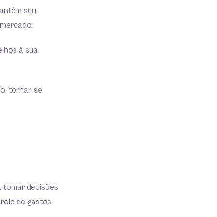
 mantêm seu
o mercado.
elhos à sua
o, tornar-se
 a tomar decisões
role de gastos,