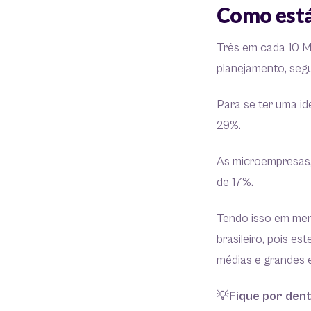
Como está
Três em cada 10 ME
planejamento, seg
Para se ter uma id
29%.
As microempresas,
de 17%.
Tendo isso em men
brasileiro, pois e
médias e grandes
💡
Fique por den