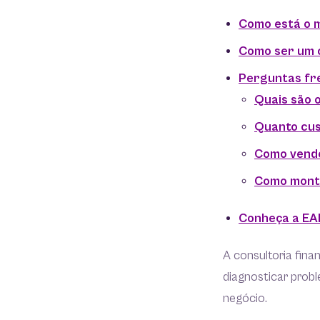
Como está o m
Como ser um c
Perguntas fre
Quais são 
Quanto cus
Como vende
Como monta
Conheça a EA
A consultoria fina
diagnosticar probl
negócio.