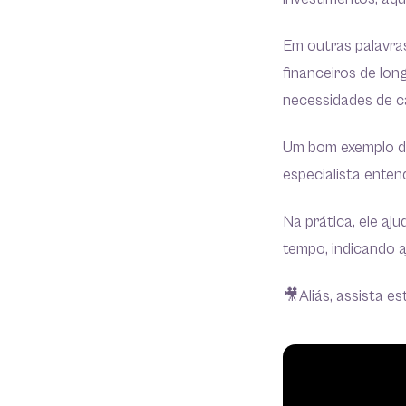
Em outras palavras
financeiros de lon
necessidades de c
Um bom exemplo d
especialista enten
Na prática, ele aj
tempo, indicando a
🎥Aliás, assista e