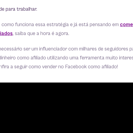
dade para trabalhar.
 como funciona essa estratégia e já está pensando em
come
liados
, saiba que a hora é agora.
ecessário ser um influenciador com milhares de seguidores par
dinheiro como afiliado utilizando uma ferramenta muito inte
fira a seguir como vender no Facebook como afiliado!