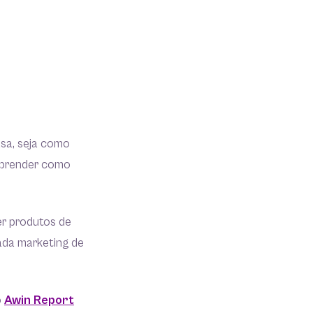
asa, seja como
a aprender como
der produtos de
ada marketing de
o
Awin Report