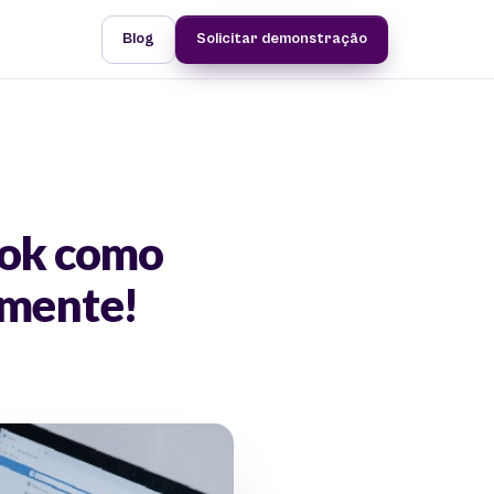
Blog
Solicitar demonstração
ook como
amente!