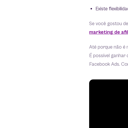
Existe flexibili
Se você gostou de
marketing de afi
Até porque não é n
É possível ganhar 
Facebook Ads. Con