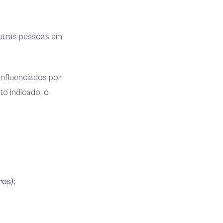
utras pessoas em
influenciados por
o indicado, o
ros);