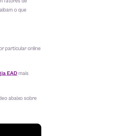
m fatores de
saibam o que
r particular online
gia EAD
mais
?
ídeo abaixo sobre