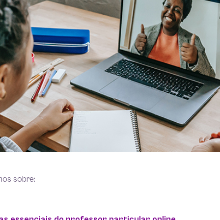
mos sobre:
as essenciais do professor particular online