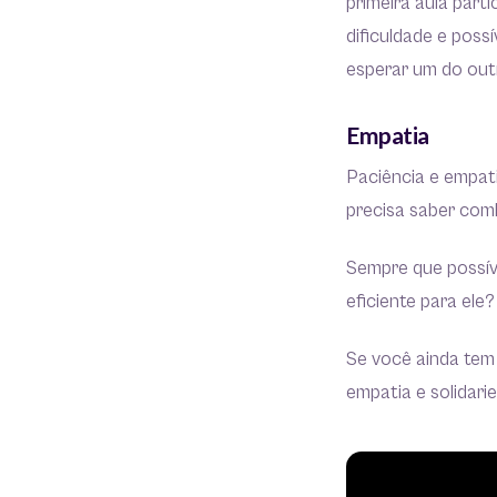
primeira aula part
dificuldade e poss
esperar um do out
Empatia
Paciência e empati
precisa saber com
Sempre que possíve
eficiente para ele
Se você ainda tem 
empatia e solidari