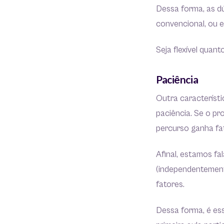
Dessa forma, as d
convencional, ou 
Seja flexível quant
Paciência
Outra característi
paciência. Se o p
percurso ganha fa
Afinal, estamos fa
(independentemente
fatores.
Dessa forma, é ess