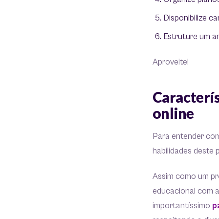
Disponibilize c
Estruture um am
Aproveite!
Caracterís
online
Para entender como
habilidades deste p
Assim como um pro
educacional com at
importantíssimo
p