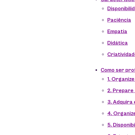
Disponibili
Paciência
Empatia
Didática
Criatividad
Como ser prof
1. Organize
2. Prepare 
3. Adquira
4. Organize
5. Disponib