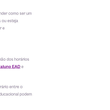
tender como ser um
s ou esteja
r e
 mão dos horários
o aluno EAD
e
rário entre o
 educacional podem