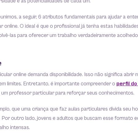
rsidade e as potencialidades de cada um.
unimos, a seguir, 6 atributos fundamentais para ajudar a en
r online. O ideal é que o profissional já tenha estas habilidade
olvê-las para oferecer um trabalho verdadeiramente acolhedo
e
icular online demanda disponibilidade. Isso não significa abrir
 sem limites. Entretanto, é importante compreender o
perfil d
 um professor particular para reforçar seus conhecimentos.
emplo, que uma criança que faz aulas particulares divida seu ho
a. Por outro lado, jovens e adultos que buscam esse formato
balho intensas.