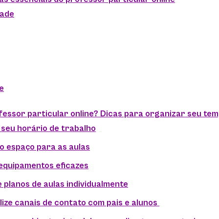
dade
e
essor particular online? Dicas para organizar seu te
 seu horário de trabalho
o espaço para as aulas
 equipamentos eficazes
 planos de aulas individualmente
ilize canais de contato com pais e alunos