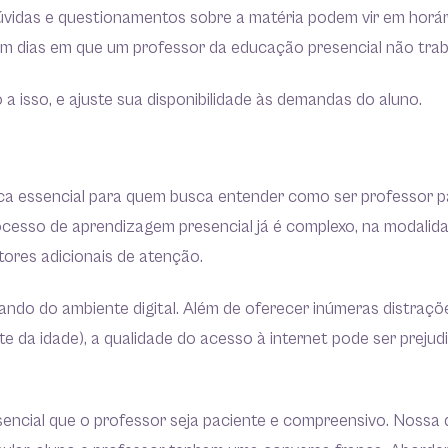
úvidas e questionamentos sobre a matéria podem vir em horár
em dias em que um professor da educação presencial não trab
o a isso, e ajuste sua disponibilidade às demandas do aluno.
ca essencial para quem busca entender como ser professor par
rocesso de aprendizagem presencial já é complexo, na modali
tores adicionais de atenção.
lando do ambiente digital. Além de oferecer inúmeras distraçõ
 da idade), a qualidade do acesso à internet pode ser preju
encial que o professor seja paciente e compreensivo. Nossa d