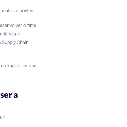
gmentos e portes.
esenvolver o time
ndência e
e Supply Chain
omo implantar uma
ser a
uir.