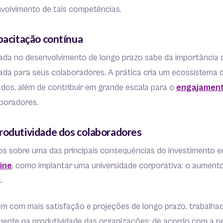
nvolvimento de tais competências.
apacitação contínua
da no desenvolvimento de longo prazo sabe da importância d
da para seus colaboradores. A prática cria um ecossistema d
ados, além de contribuir em grande escala para o
engajament
boradores.
rodutividade dos colaboradores
os sobre uma das principais consequências do investimento 
ine
, como implantar uma universidade corporativa: o aument
s.
em com mais satisfação e projeções de longo prazo, trabalh
amente na produtividade das organizações: de acordo com a p