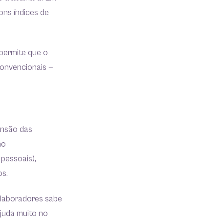
ons índices de
permite que o
convencionais —
ensão das
no
 pessoais),
nos.
olaboradores sabe
ajuda muito no