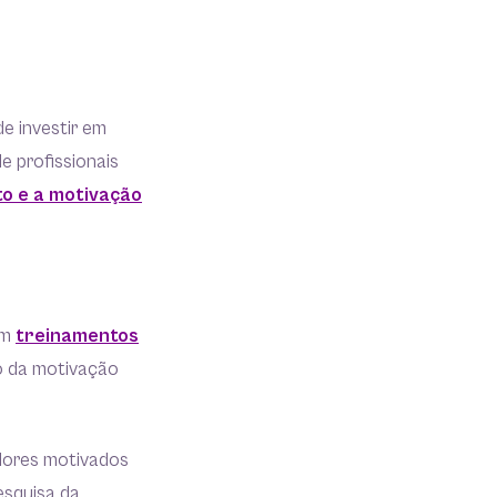
e investir em
e profissionais
o e a motivação
em
treinamentos
o da motivação
adores motivados
esquisa da