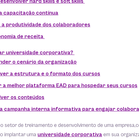
esenvolver hard skills e soft skills
 a capacitação contínua
 a produtividade dos colaboradores
onomia de receita
ar universidade corporativa?
nder o cenário da organização
lver a estrutura e o formato dos cursos
r a melhor plataforma EAD para hospedar seus cursos
lver os conteúdos
ma campanha interna informativa para engajar colabor
no setor de treinamento e desenvolvimento de uma empresa,c
o implantar uma
universidade corporativa
em sua organiz