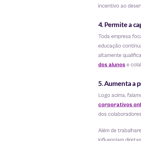
incentivo ao dese
4. Permite a c
Toda empresa foca
educação continua
altamente qualific
dos alunos
e cola
5. Aumenta a p
Logo acima, falam
corporativos onl
dos colaboradore
Além de trabalhar
influenciam diret