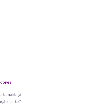
adores
ertamente já
ação, certo?