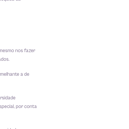
e mesmo nos fazer
ados.
emelhante a de
ersidade
special, por conta