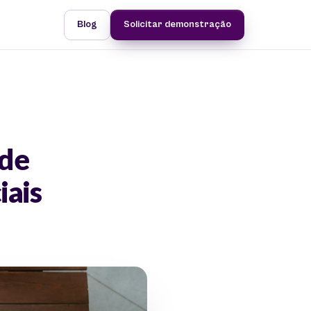
Blog
Solicitar demonstração
ade
iais