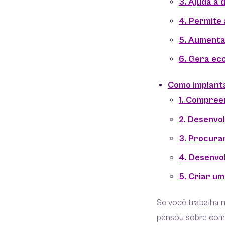
3. Ajuda a d
4. Permite
5. Aumenta
6. Gera ec
Como implant
1. Compree
2. Desenvo
3. Procura
4. Desenvo
5. Criar u
Se você trabalha 
pensou sobre com