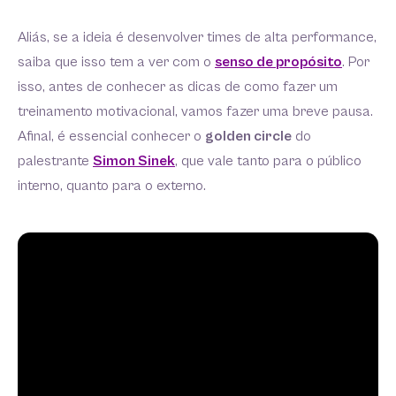
Aliás, se a ideia é desenvolver times de alta performance,
saiba que isso tem a ver com o
senso
de
propósito
. Por
isso, antes de conhecer as dicas de como fazer um
treinamento motivacional, vamos fazer uma breve pausa.
Afinal, é essencial conhecer o
golden circle
do
palestrante
Simon Sinek
, que vale tanto para o público
interno, quanto para o externo.