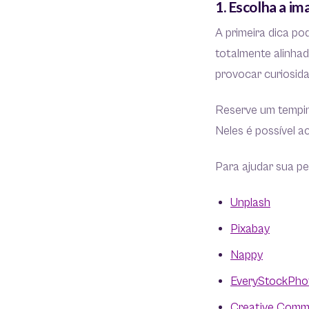
1. Escolha a i
A primeira dica po
totalmente alinha
provocar curiosida
Reserve um tempin
Neles é possível a
Para ajudar sua pe
Unplash
Pixabay
Nappy
EveryStockPho
Creative Com