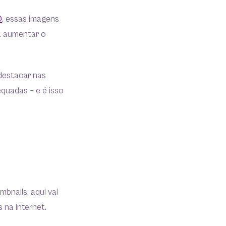
D
, essas imagens
a aumentar o
destacar nas
quadas – e é isso
bnails, aqui vai
 na internet.