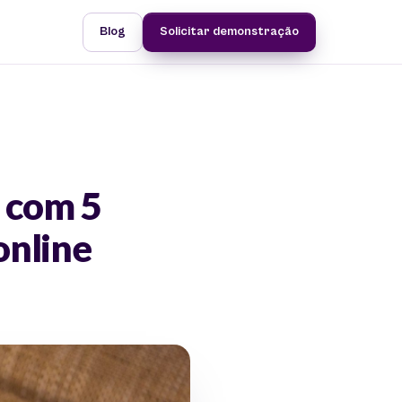
Blog
Solicitar demonstração
 com 5
online