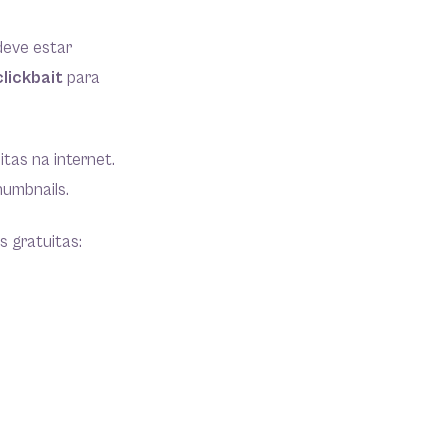
deve estar
lickbait
para
as na internet.
humbnails.
s gratuitas: