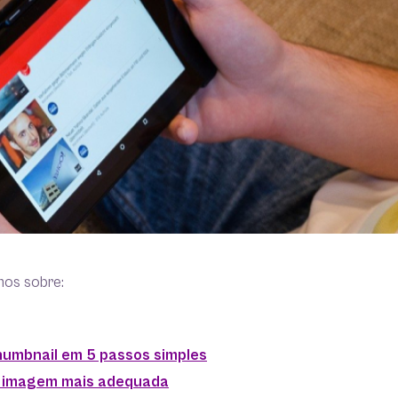
mos sobre:
umbnail em 5 passos simples
 a imagem mais adequada