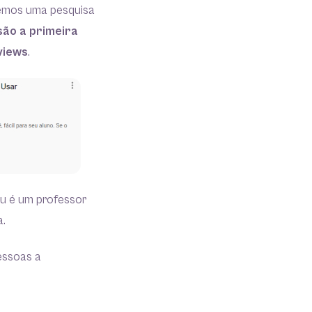
emos uma pesquisa
são a primeira
views
.
u é um professor
a.
essoas a