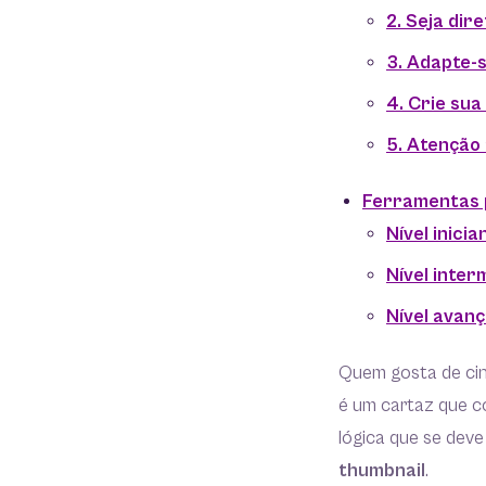
2. Seja dir
3. Adapte-s
4. Crie sua
5. Atenção
Ferramentas 
Nível inicia
Nível inter
Nível avan
Quem gosta de cin
é um cartaz que c
lógica que se deve
thumbnail
.