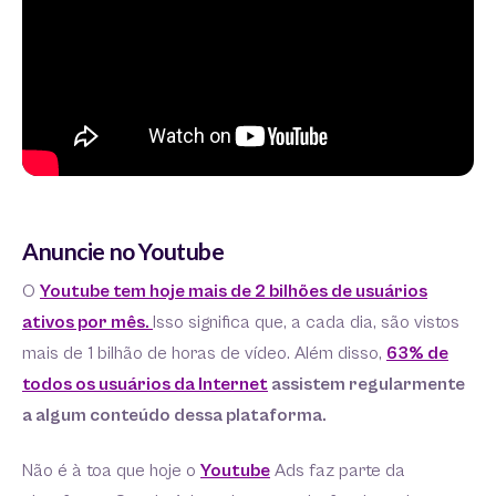
Anuncie no Youtube
O
Youtube tem hoje mais de 2 bilhões de usuários
ativos por mês.
Isso significa que, a cada dia, são vistos
mais de 1 bilhão de horas de vídeo. Além disso,
63% de
todos os usuários da Internet
assistem regularmente
a algum conteúdo dessa plataforma.
Não é à toa que hoje o
Youtube
Ads faz parte da