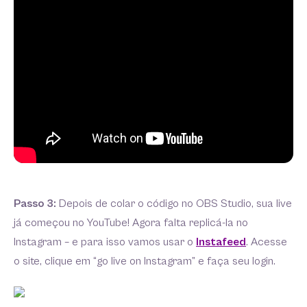
Passo 3:
Depois de colar o código no OBS Studio, sua live
já começou no YouTube! Agora falta replicá-la no
Instagram – e para isso vamos usar o
Instafeed
. Acesse
o site, clique em “go live on Instagram” e faça seu login.