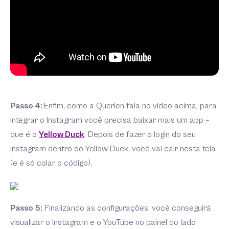
Passo 4:
Enfim, como a Querlen fala no vídeo acima, para
integrar o Instagram você precisa baixar mais um app –
que é o
Yellow Duck
. Depois de fazer o login do seu
Instagram dentro do Yellow Duck, você vai cair nesta tela
(e é só colar o código).
Passo 5:
Finalizando as configurações, você conseguirá
visualizar o Instagram e o YouTube no painel do lado