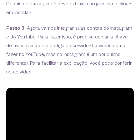
Depois de baixar, você deve extrair o arquivo zip e clicar
em instalar.
Passo 3:
Agora vamos integrar suas contas do Instagram
e do YouTube. Para fazer isso, é preciso copiar a chave
de transmissão e o código do servidor (já vimos como
fazer no YouTube, mas no Instagram é um pouquinho
diferente). Para facilitar a explicação, você pode conferir
neste vídeo: