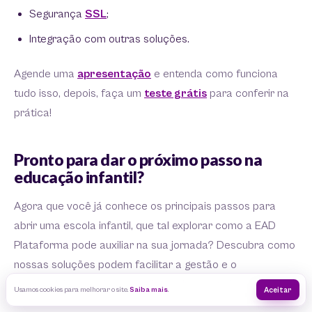
Segurança
SSL
;
Integração com outras soluções.
Agende uma
apresentação
e entenda como funciona
tudo isso, depois, faça um
teste grátis
para conferir na
prática!
Pronto para dar o próximo passo na
educação infantil?
Agora que você já conhece os principais passos para
abrir uma escola infantil, que tal explorar como a EAD
Plataforma pode auxiliar na sua jornada? Descubra como
nossas soluções podem facilitar a gestão e o
desenvolvimento do seu projeto educacional.
Usamos cookies para melhorar o site.
Saiba mais
.
Aceitar