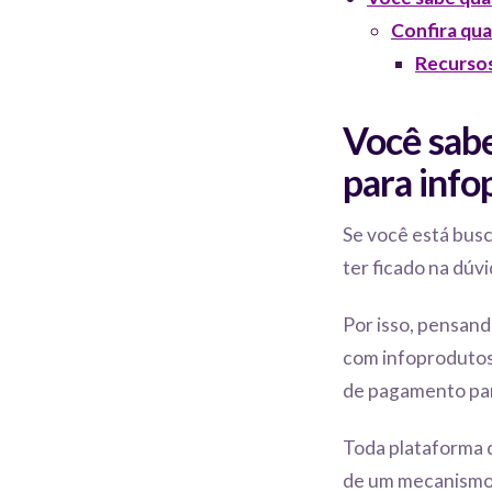
Confira qu
Recursos
Você sab
para info
Se você está bus
ter ficado na dúv
Por isso, pensand
com infoprodutos
de pagamento para
Toda plataforma 
de um mecanismo 