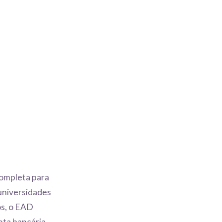
ompleta para
 universidades
os, o EAD
nta bancária