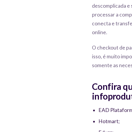
descomplicada e 
processar a comp
conecta e transf
online.
O checkout de pa
isso, é muito imp
somente as neces
Confira q
infoprodu
EAD Plataform
Hotmart;