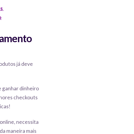
os
o
gamento
odutos já deve
e ganhar dinheiro
lhores checkouts
icas!
online, necessita
 da maneira mais