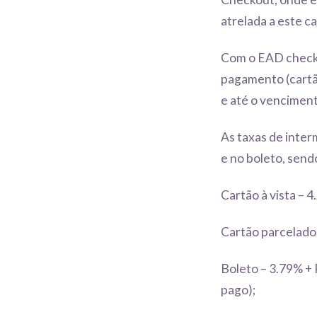
atrelada a este c
Com o EAD checko
pagamento (cartão
e até o venciment
As taxas de inter
e no boleto, send
Cartão à vista – 
Cartão parcelado 
Boleto – 3.79% + 
pago);