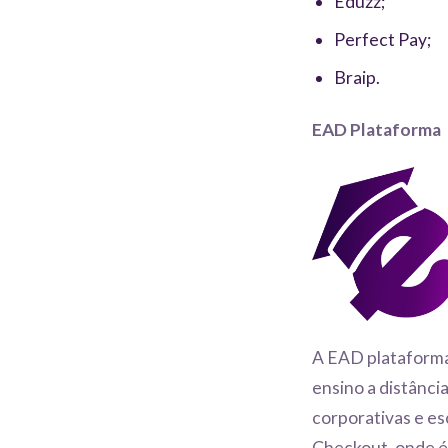
Eduzz;
Perfect Pay;
Braip.
EAD Plataforma
A EAD plataforma
ensino a distânci
corporativas e e
Checkout, onde é