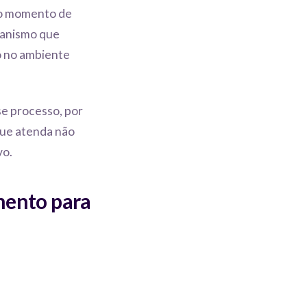
é o momento de
canismo que
o no ambiente
e processo, por
que atenda não
vo.
mento para