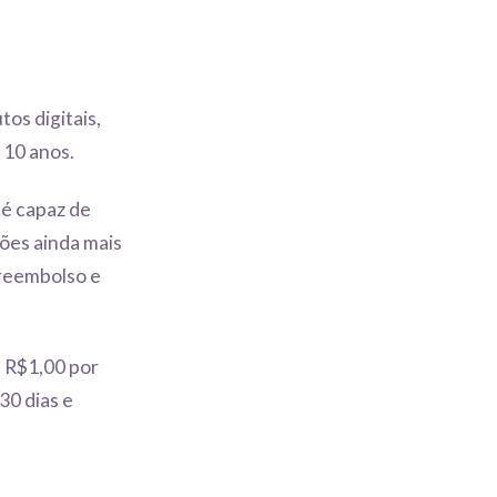
os digitais,
 10 anos.
é capaz de
ções ainda mais
 reembolso e
 R$1,00 por
30 dias e