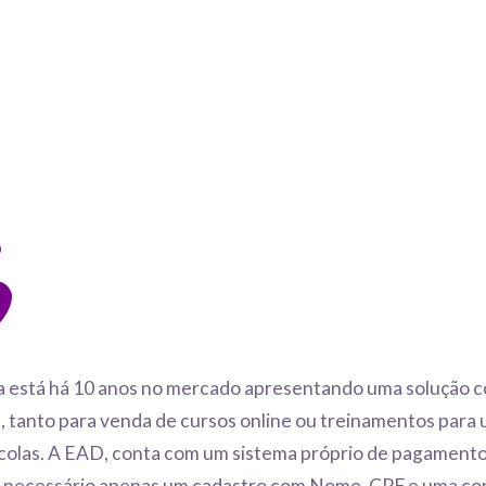
 está há 10 anos no mercado apresentando uma solução c
a, tanto para venda de cursos online ou treinamentos para
scolas. A EAD, conta com um sistema próprio de pagament
 necessário apenas um cadastro com Nome, CPF e uma co