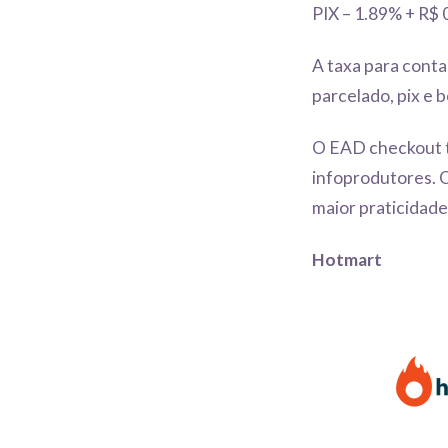
PIX – 1.89% + R$ 
A taxa para conta
parcelado, pix e b
O EAD checkout t
infoprodutores. 
maior praticidade
Hotmart