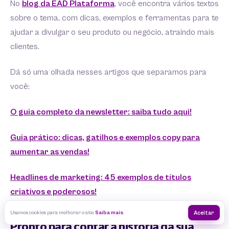
No
blog da EAD Plataforma
, você encontra vários textos
sobre o tema, com dicas, exemplos e ferramentas para te
ajudar a divulgar o seu produto ou negócio, atraindo mais
clientes.
Dá só uma olhada nesses artigos que separamos para
você:
O guia completo da newsletter: saiba tudo aqui!
Guia prático: dicas, gatilhos e exemplos copy para
aumentar as vendas!
Headlines de marketing: 45 exemplos de títulos
criativos e poderosos!
Usamos cookies para melhorar o site.
Saiba mais
.
Aceitar
Pronto para contar a história da sua