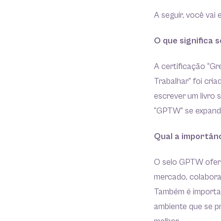
A seguir, você vai
O que significa
A certificação “Gr
Trabalhar” foi cri
escrever um livro 
“GPTW” se expandi
Qual a importân
O selo GPTW ofere
mercado, colaboran
Também é importan
ambiente que se p