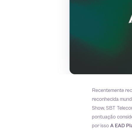
Recentemente rece
reconhecida mundi
Show, SBT Telecom
pontuação conside
por isso
A EAD Pl