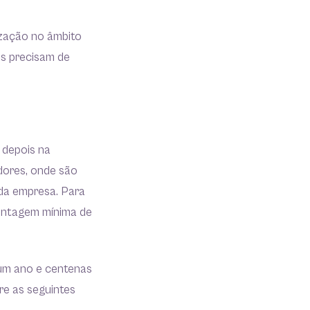
ização no âmbito
is precisam de
 depois na
dores, onde são
 da empresa. Para
centagem mínima de
 um ano e centenas
re as seguintes