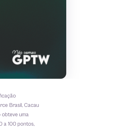
ficação
rce Brasil, Cacau
o obteve uma
0 a 100 pontos,