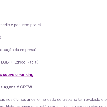
 médio e pequeno porte)
)
e atuação da empresa)
 LGBT+, Étnico Racial)
s sobre o ranking
ma agora é GPTW
as nos últimos anos, o mercado de trabalho tem evoluído e 
ivo. Hoje, as empresas estão cada vez mais preocupadas em 