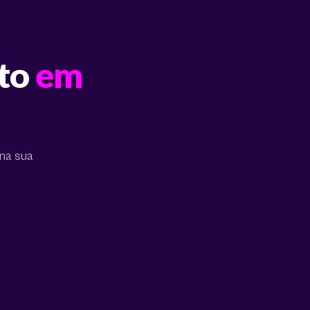
nto
em
 na sua