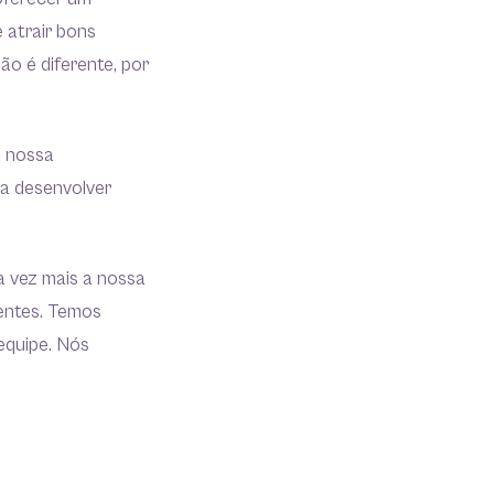
 atrair bons
ão é diferente, por
a nossa
a desenvolver
 vez mais a nossa
ientes. Temos
equipe. Nós