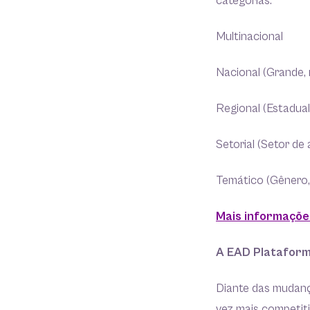
categorias:
Multinacional
Nacional (Grande,
Regional (Estadual
Setorial (Setor d
Temático (Gênero,
Mais informaçõe
A EAD Platafor
Diante das mudanç
vez mais competit