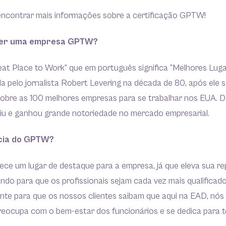
 encontrar mais informações sobre a certificação GPTW!
 ser uma empresa GPTW?
eat Place to Work” que em português significa “Melhores Lug
ada pelo jornalista Robert Levering na década de 80, após ele 
sobre as 100 melhores empresas para se trabalhar nos EUA. D
u e ganhou grande notoriedade no mercado empresarial.
cia do GPTW?
ce um lugar de destaque para a empresa, já que eleva sua r
do para que os profissionais sejam cada vez mais qualificado
te para que os nossos clientes saibam que aqui na EAD, nó
reocupa com o bem-estar dos funcionários e se dedica para t