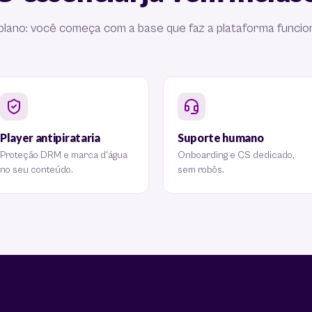
plano: você começa com a base que faz a plataforma funcio
Player antipirataria
Suporte humano
Proteção DRM e marca d'água
Onboarding e CS dedicado,
no seu conteúdo.
sem robôs.