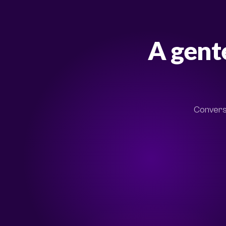
A gente
Converse