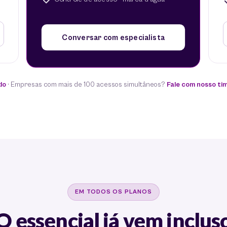
S
Conversar com especialista
do
· Empresas com mais de 100 acessos simultâneos?
Fale com nosso ti
EM TODOS OS PLANOS
O essencial já vem inclus