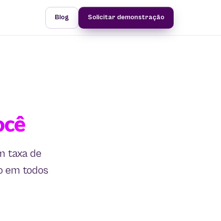
Blog
Solicitar demonstração
ocê
m taxa de
o em todos