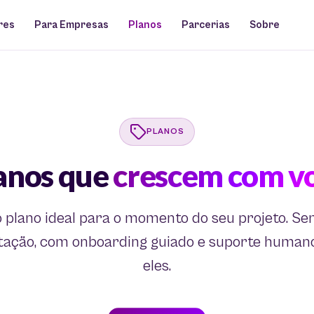
res
Para Empresas
Planos
Parcerias
Sobre
PLANOS
anos que
crescem com v
o plano ideal para o momento do seu projeto. Se
ação, com onboarding guiado e suporte human
eles.