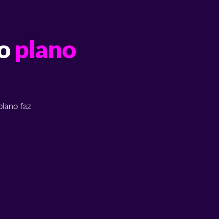
 o
plano
lano faz