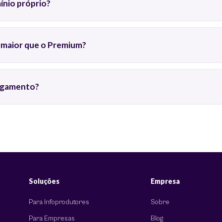
ínio próprio?
 maior que o Premium?
agamento?
Soluções
Empresa
Para Infoprodutores
Sobre
Para Empresas
Blog