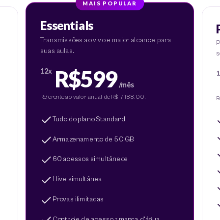
MAIS POPULAR
Essentials
Transmissões ao vivo e maior alcance para
P
suas aulas.
s
R$599
12x
1
/mês
Referente ao valor anual de R$ 7.188,00.
R
Tudo do plano Standard
Armazenamento de 50 GB
60 acessos simultâneos
1 live simultânea
Provas ilimitadas
Controle de acesso + marca d'água