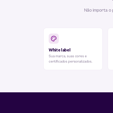
Não importa o 
White label
Sua marca, suas cores e
certificados personalizados.