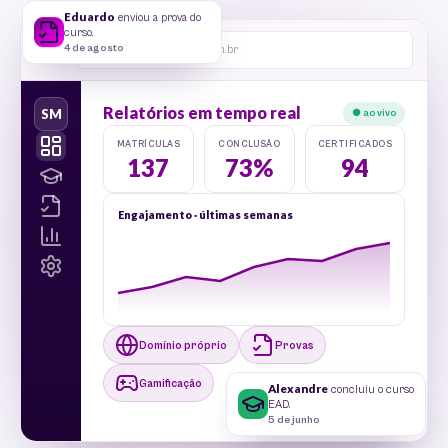
Eduardo
enviou a prova do
curso.
4 de agosto
cursos.suamarca.com.br
Relatórios em tempo real
SM
● ao vivo
MATRÍCULAS
CONCLUSÃO
CERTIFICADOS
137
73%
94
Engajamento · últimas semanas
Domínio próprio
Provas
Gamificação
Alexandre
concluiu o curso
EAD.
5 de junho